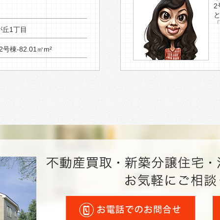
が丘1丁目
2号棟-82.01㎡m²