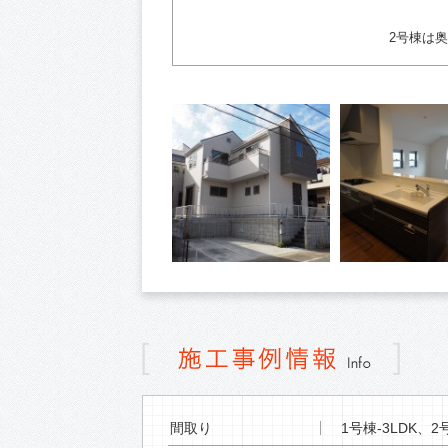
使えます。お子様部屋とし
2号棟は
間取り
1号棟-3LDK、2号