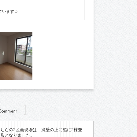
【2号棟】ブラウン
ています☆
こちらの2区画現場は、擁壁の上に縦に2棟並
ぶ形となりました。