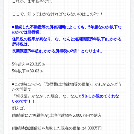
これが、まず基本です。
ここで、知っておかなければならないのはこの2つ！
■相続した不動産等の所有期間によっても、5年超なのか以下な
のかでは所得税、
住民税の税率が異なり、
な、なんと短期譲渡(5年以下)にかかる
所得税は、
長期譲渡(5年超)にかかる所得税の2倍！となります。
5年超え⇒20.315％
5年以下⇒39.63％
■この時にかかる「取得費(土地建物等の価格)」がわかるかどう
か大問題で、
『領収証』がなかった場合、な、なんと
5％しか認めてくれな
いのです！！
例えば、
(相続前にご両親等が)土地付建物を5,000万円で購入
↓
(相続時)減価償却を加味した現在の価格は4,000万円