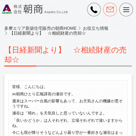
多摩エリア新築住宅販売の朝商HOME
お役立ち情報
【日経新聞より】 ☆相続財産の売却☆
【日経新聞より】 ☆相続財産の売
却☆
皆様、こんにちは。
㈱朝商ひとり広報課長の瀬谷です。
週末はスーパー台風の影響もあって、お天気さんの機嫌が悪そ
うですね。
瀬谷は「晴れ」を天気良しと思っていないんですよ。
「良いかどうか」は人それぞれ、立場それぞれで違いますから
ね。
今にも雨が降りそうなどんより曇り空が一番好きな瀬谷はまっ