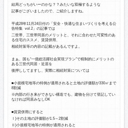
結局どっちがいーのかな？？みたいな双極するような
記事がございましたので、ご紹介しますね。
平成28年11月24日付の「安全・快適な住まいづくりを考える公
告特集 vol.2」の記事では
二世帯、三世帯同居のメリットと、それに合わせた可変性のあ
る住宅のススメ、賃貸併用、
相続対策等の内容の記載があるんですよ。
まぁ、国も“一億総活躍社会実現プラン”で税制的にメリットの
ある三世代同居・近居を
後押ししてますし、実際に相続対策については
■小規模宅地等の特例が適用されると土地の評価額が330㎡まで
8割減
※内部の行き来ができない構造でも、建物を分けて登記してい
なければ同居みなしOK
■賃貸併用にすると
Ⅰ)その土地の評価額が1.5～2割減
Ⅱ)小規模宅地等の特例が適用されると