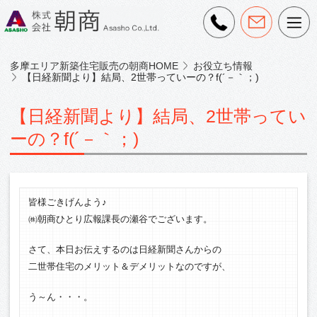
多摩エリア新築住宅販売の朝商HOME
お役立ち情報
【日経新聞より】結局、2世帯っていーの？f(´－｀；)
【日経新聞より】結局、2世帯ってい
ーの？f(´－｀；)
皆様ごきげんよう♪
㈱朝商ひとり広報課長の瀬谷でございます。
さて、本日お伝えするのは日経新聞さんからの
二世帯住宅のメリット＆デメリットなのですが、
う～ん・・・。