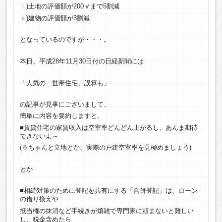
ⅰ)土地の評価額が200㎡まで5割減
ⅱ)建物の評価額が3割減
となっているのですが・・・。
本日、平成28年11月30日付の日経新聞には
「人気の二世帯住宅、誤算も」
の記事が見事にございまして、
簡単に内容を要約しますと、
■賃貸住宅の家賃収入は空室率どんどん上がるし、あんま期待
できないよ～
(※ちゃんと立地とか、実際の戸建空室率を見極めましょう)
とか
■相続対策のために登記を共有にする「合併登記」は、ローン
の借り換えや
抵当権の抹消など手続きが煩雑で専門家に頼まないと難しい
し、税金含めたら