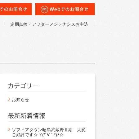
定期点検・アフターメンテナンスお申込
お知らせ
ソフィアタウン昭島武蔵野Ⅱ期 大変
ご好評です☆ヾ(*´∀｀*)ﾉ☆