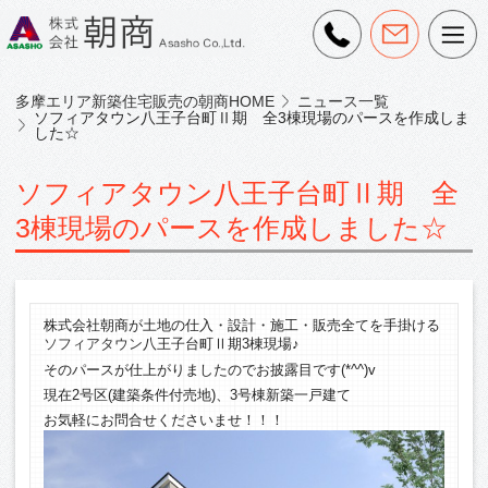
多摩エリア新築住宅販売の朝商HOME
ニュース一覧
ソフィアタウン八王子台町Ⅱ期 全3棟現場のパースを作成しま
した☆
ソフィアタウン八王子台町Ⅱ期 全
3棟現場のパースを作成しました☆
株式会社朝商が土地の仕入・設計・施工・販売全てを手掛ける
ソフィアタウン
八王子台町Ⅱ期3棟現場♪
そのパースが仕上がりましたのでお披露目です(*^^)v
現在2号区(建築条件付売地)、3号棟新築一戸建て
お気軽にお問合せくださいませ！！！