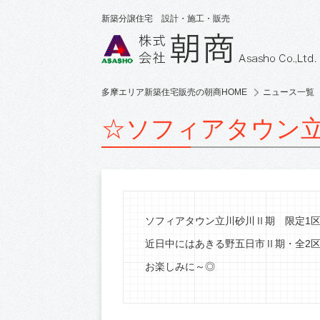
新築分譲住宅 設計・施工・販売
多摩エリア新築住宅販売の朝商HOME
ニュース一覧
☆ソフィアタウン立
ソフィアタウン立川砂川Ⅱ期 限定1区
近日中にはあきる野五日市Ⅱ期・全2区画
お楽しみに～◎