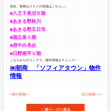
現在、朝商おススメの現場はこちら↓↓↓
■八王子長沼Ⅲ期
■あきる野秋川
■あきる野五日市
■国立泉Ⅱ期
■府中白糸台
■日野南平Ⅴ期
こちらからのリンクで、物件情報をチェック♪
㈱朝商 「ソフィアタウン」物件
情報
<前の投稿へ
次の投稿へ>