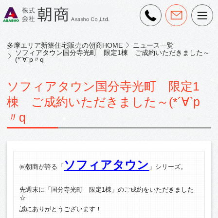
多摩エリア新築住宅販売の朝商HOME
ニュース一覧
ソフィアタウン国分寺光町 限定1棟 ご成約いただきました～
(*´∀`p〃q
ソフィアタウン国分寺光町 限定1
棟 ご成約いただきました～(*´∀`p
〃q
ソフィアタウン
㈱朝商が誇る「
」シリーズ。
先週末に「国分寺光町 限定1棟」のご成約をいただきました
☆
誠にありがとうございます！