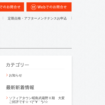
定期点検・アフターメンテナンスお申込
お知らせ
ソフィアタウン昭島武蔵野Ⅱ期 大変
ご好評です☆ヾ(*´∀｀*)ﾉ☆