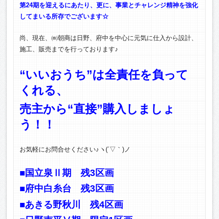
第24期を迎えるにあたり、更に、事業とチャレンジ精神を強化
してまいる所存でございます☆
尚、現在、㈱朝商は日野、府中を中心に元気に仕入から設計、
施工、販売までを行っております♪
“いいおうち”は全責任を負って
くれる、
売主から“直接”購入しましょ
う！！
お気軽にお問合せください♪ヽ(´▽｀)ノ
■国立泉Ⅱ期 残3区画
■府中白糸台 残3区画
■あきる野秋川 残4区画