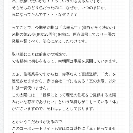
私、赤嫌いだいから！！っていうのもあるんですが、
そもそもみどり色だったのに、なぜか、いつのまにか、
赤になってたんです・・・なぜ？？？
ってことで、今期第24期は「広報元年」(瀬谷がそう決めた)
来期の第25期(創立25周年)を前に、原点回帰してより一層の
発展を誓うべく、初心にかえったわけです。
取り組むことは前進かつ漸進で。
でも精神は初心をもって、㈱朝商は事業を展開していきます。
まぁ、住宅業界ですからね、赤字なんて言語道断、「火」を
連想させますから、赤は会社ロゴにもある「恵の太陽」以外
には一切使いません。
この太陽には、「皆様にとって理想の住宅をご提供する太陽
みたいな存在でありたい」という気持ちがこもっている「体」
がごさいますので、それはよしとしております。
とかいうこだわりがあるので、
このコーポレートサイトも実はロゴ以外に「赤」使ってませ