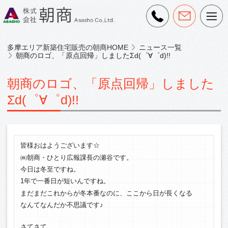
多摩エリア新築住宅販売の朝商HOME
ニュース一覧
朝商のロゴ、「原点回帰」しましたΣd(゜∀゜d)!!
朝商のロゴ、「原点回帰」しました
Σd(゜∀゜d)!!
皆様おはようございます☆
㈱朝商・ひとり広報課長の瀬谷です。
今日は冬至ですね。
1年で一番日が短いんですね。
まだまだこれからが冬本番なのに、ここから日が長くなる
なんてなんだか不思議です♪
さてさて、