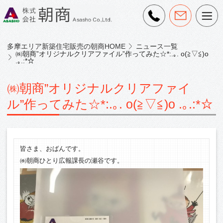
多摩エリア新築住宅販売の朝商HOME
ニュース一覧
㈱朝商”オリジナルクリアファイル”作ってみた☆*:.｡. o(≧▽≦)o
.｡.:*☆
㈱朝商”オリジナルクリアファイ
ル”作ってみた☆*:.｡. o(≧▽≦)o .｡.:*☆
皆さま、おばんです。
㈱朝商ひとり広報課長の瀬谷です。