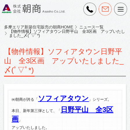
多摩エリア新築住宅販売の朝商HOME
ニュース一覧
【物件情報】ソフィアタウン日野平山 全3区画 アップいたし
ました_〆(ﾟ▽ﾟ*)
【物件情報】ソフィアタウン日野平
山 全3区画 アップいたしました_
〆(ﾟ▽ﾟ*)
ソフィアタウン
㈱朝商が誇る「
」シリーズ。
日野平山 全3区
本日、新年第三弾として、「
画
」
アップいたしました。