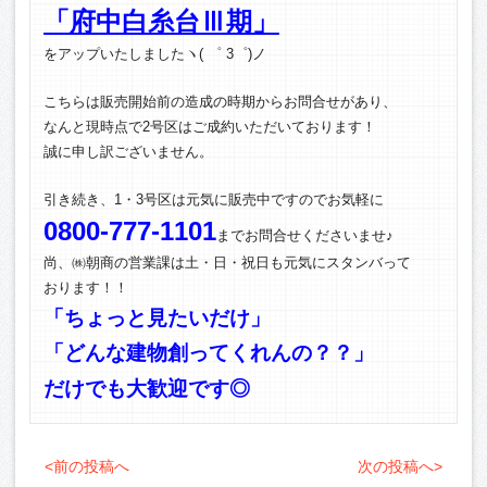
「府中白糸台Ⅲ期」
をアップいたしましたヽ( ゜ 3゜)ノ
こちらは販売開始前の造成の時期からお問合せがあり、
なんと現時点で2号区はご成約いただいております！
誠に申し訳ございません。
引き続き、1・3号区は元気に販売中ですのでお気軽に
0800-777-1101
までお問合せくださいませ♪
尚、㈱朝商の営業課は土・日・祝日も元気にスタンバって
おります！！
「ちょっと見たいだけ」
「どんな建物創ってくれんの？？」
だけでも大歓迎です◎
<前の投稿へ
次の投稿へ>