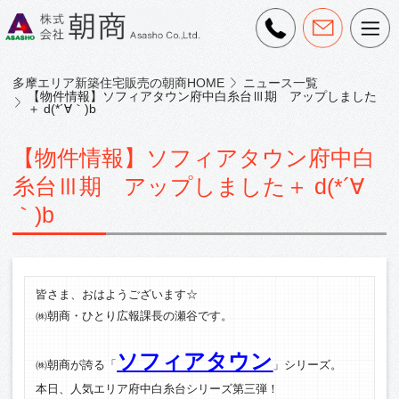
多摩エリア新築住宅販売の朝商HOME
ニュース一覧
【物件情報】ソフィアタウン府中白糸台Ⅲ期 アップしました
＋ d(*´∀｀)b
【物件情報】ソフィアタウン府中白
糸台Ⅲ期 アップしました＋ d(*´∀
｀)b
皆さま、おはようございます☆
㈱朝商・ひとり広報課長の瀬谷です。
ソフィアタウン
㈱朝商が誇る「
」シリーズ。
本日、人気エリア府中白糸台シリーズ第三弾！