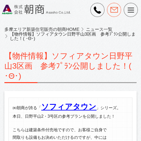
多摩エリア新築住宅販売の朝商HOME
ニュース一覧
【物件情報】ソフィアタウン日野平山3区画 参考ﾌﾟﾗﾝ公開しま
した！( ･Θ･)ゞ
【物件情報】ソフィアタウン日野平
山3区画 参考ﾌﾟﾗﾝ公開しました！(
･Θ･)ゞ
ソフィアタウン
㈱朝商が誇る「
」シリーズ。
本日、日野平山2・3号区の参考プランを公開しました！
こちらは建築条件付売地ですので、お客様ご自身で
間取りも設備もお決めいただけるのですが、中には