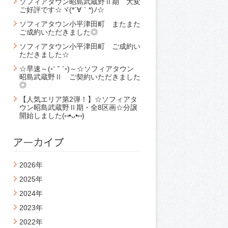
ソフィアタウン昭島武蔵野Ⅱ期 大変
ご好評です☆ヾ(*´∀｀*)ﾉ☆
ソフィアタウン小平津田町 またまた
ご成約いただきました◎
ソフィアタウン小平津田町 ご成約い
ただきました☆
☆早速～(◦ˉ ˘ ˉ◦)～☆ソフィアタウン
昭島武蔵野Ⅱ ご契約いただきました
◎
【人気エリア第2弾！】☆ソフィアタ
ウン昭島武蔵野Ⅱ期・全8区画☆分譲
開始しました(⑅•ᴗ•⑅)
2026年
2025年
2024年
2023年
2022年