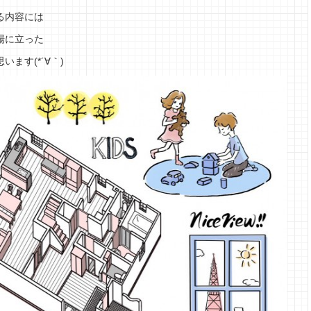
る内容には
場に立った
ます(*´∀｀)