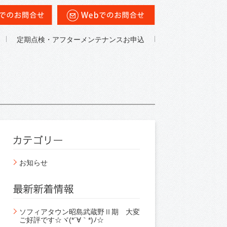
定期点検・アフターメンテナンスお申込
お知らせ
ソフィアタウン昭島武蔵野Ⅱ期 大変
ご好評です☆ヾ(*´∀｀*)ﾉ☆