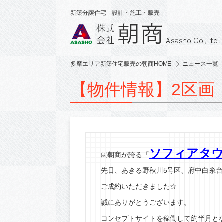
新築分譲住宅 設計・施工・販売
多摩エリア新築住宅販売の朝商HOME
ニュース一覧
【物件情報】2区画
ソフィアタ
㈱朝商が誇る「
先日、あきる野秋川5号区、府中白糸台
ご成約いただきました☆
誠にありがとうございます。
コンセプトサイトを稼働して約半月と