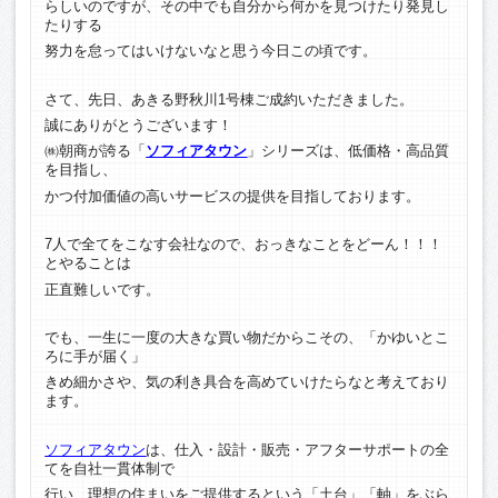
らしいのですが、その中でも自分から何かを見つけたり発見し
たりする
努力を怠ってはいけないなと思う今日この頃です。
さて、先日、あきる野秋川1号棟ご成約いただきました。
誠にありがとうございます！
㈱朝商が誇る「
ソフィアタウン
」シリーズは、低価格・高品質
を目指し、
かつ付加価値の高いサービスの提供を目指しております。
7人で全てをこなす会社なので、おっきなことをどーん！！！
とやることは
正直難しいです。
でも、一生に一度の大きな買い物だからこその、「かゆいとこ
ろに手が届く」
きめ細かさや、気の利き具合を高めていけたらなと考えており
ます。
ソフィアタウン
は、仕入・設計・販売・アフターサポートの全
てを自社一貫体制で
行い、理想の住まいをご提供するという「土台」「軸」をぶら