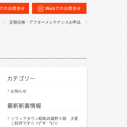
定期点検・アフターメンテナンスお申込
お知らせ
ソフィアタウン昭島武蔵野Ⅱ期 大変
ご好評です☆ヾ(*´∀｀*)ﾉ☆