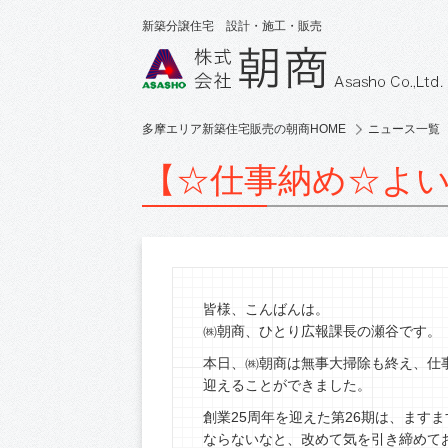
新築分譲住宅 設計・施工・販売
多摩エリア新築住宅販売の朝商HOME
ニュース一覧
【☆仕事納め☆よ
皆様、こんばんは。
㈱朝商、ひとり広報課長の瀬谷です。
本日、㈱朝商は無事大掃除も終え、仕
迎えることができました。
創業25周年を迎えた第26期は、ます
ならないなと、改めて気を引き締めて