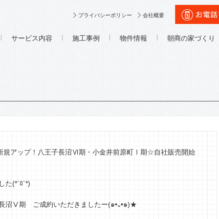
プライバシーポリシー
会社概要
サービス内容
施工事例
物件情報
朝商の家づくり
O新規アップ！八王子長沼Ⅵ期・小金井前原町Ⅰ期☆自社販売開始
*´ﾛ`*)
沼Ⅴ期 ご成約いただきましたー(๑•᎑•๑)★