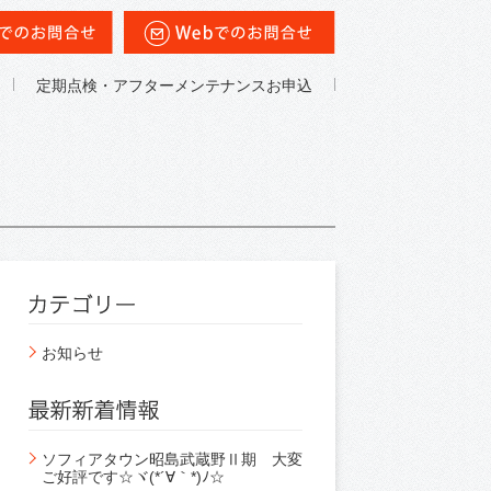
定期点検・アフターメンテナンスお申込
お知らせ
ソフィアタウン昭島武蔵野Ⅱ期 大変
ご好評です☆ヾ(*´∀｀*)ﾉ☆