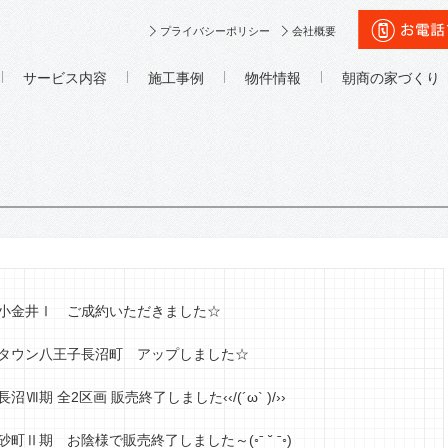
プライバシーポリシー
会社概要
サービス内容
施工事例
物件情報
朝商の家づくり
小金井Ⅰ ご成約いただきました☆
タウン八王子長沼町 アップしました☆
期 全2区画 販売終了しました‹‹/(´ω` )/››
Ⅱ期 お陰様で販売終了しました～(◦ˉ ˘ ˉ◦)