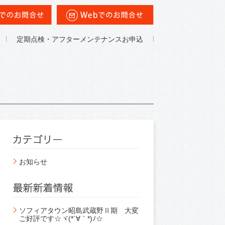
定期点検・アフターメンテナンスお申込
お知らせ
ソフィアタウン昭島武蔵野Ⅱ期 大変
ご好評です☆ヾ(*´∀｀*)ﾉ☆