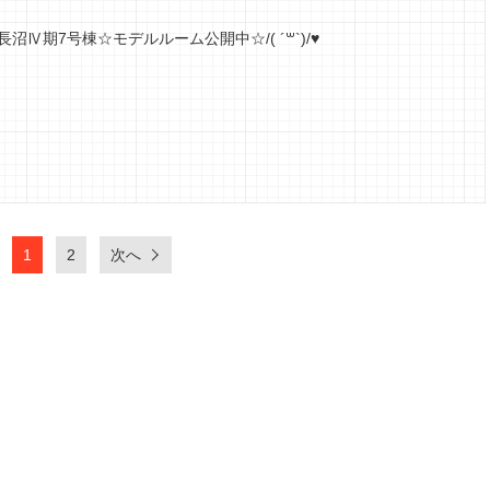
Ⅳ期7号棟☆モデルルーム公開中☆/( ´꒳`)/♥︎
1
2
次へ