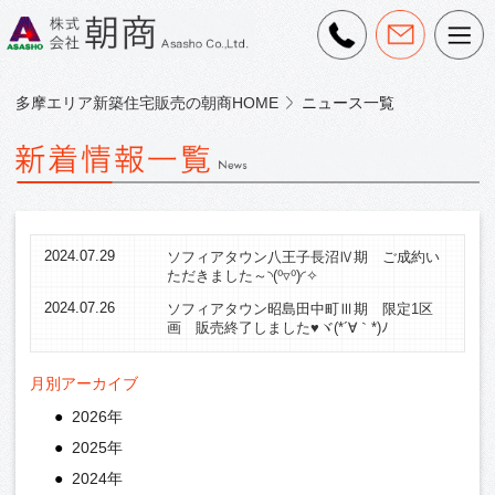
多摩エリア新築住宅販売の朝商HOME
ニュース一覧
2024.07.29
ソフィアタウン八王子長沼Ⅳ期 ご成約い
ただきました～◝(⁰▿⁰)◜✧
2024.07.26
ソフィアタウン昭島田中町Ⅲ期 限定1区
画 販売終了しました♥︎ヾ(*´∀｀*)ﾉ
月別アーカイブ
2026年
2025年
2024年