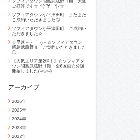
ソフィアタウン昭島武蔵野Ⅱ期 大変
ご好評です☆ヾ(*´∀｀*)ﾉ☆
ソフィアタウン小平津田町 またまた
ご成約いただきました◎
ソフィアタウン小平津田町 ご成約い
ただきました☆
☆早速～(◦ˉ ˘ ˉ◦)～☆ソフィアタウン
昭島武蔵野Ⅱ ご契約いただきました
◎
【人気エリア第2弾！】☆ソフィアタ
ウン昭島武蔵野Ⅱ期・全8区画☆分譲
開始しました(⑅•ᴗ•⑅)
2026年
2025年
2024年
2023年
2022年