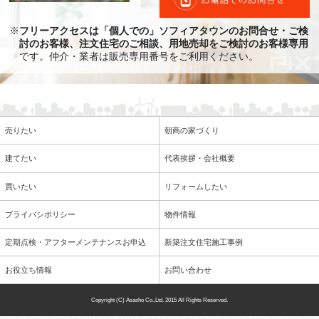
※
フリーアクセスは「個人での」ソフィアタウンのお問合せ・ご検
討のお客様、注文住宅のご相談、用地売却をご検討のお客様専用
です。仲介・業者は販売専用番号をご利用ください。
売りたい
朝商の家づくり
建てたい
代表挨拶・会社概要
買いたい
リフォームしたい
プライバシポリシー
物件情報
定期点検・アフターメンテナンスお申込
新築注文住宅施工事例
お役立ち情報
お問い合わせ
Copyright (C) Asasho Co.,Ltd. 2015
All Rights Reserved.