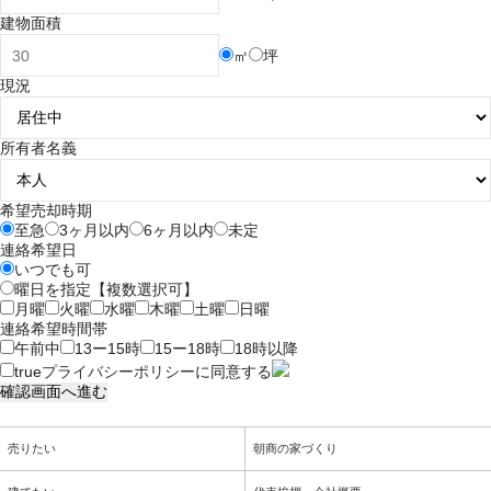
建物面積
㎡
坪
現況
所有者名義
希望売却時期
至急
3ヶ月以内
6ヶ月以内
未定
連絡希望日
いつでも可
曜日を指定【複数選択可】
月曜
火曜
水曜
木曜
土曜
日曜
連絡希望時間帯
午前中
13ー15時
15ー18時
18時以降
true
プライバシーポリシー
に同意する
売りたい
朝商の家づくり