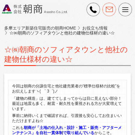
多摩エリア新築住宅販売の朝商HOME
お役立ち情報
☆㈱朝商のソフィアタウンと他社の建物仕様材の違い☆
☆㈱朝商のソフィアタウンと他社の
建物仕様材の違い☆
今回は朝商の分譲住宅と他社建売業者の“標準仕様材の比較”を
お伝えしますヽ( ゜ 3゜)ノ
「建物の構造」は、建ててしまってからは目に見えない部分！
最近は地震も多く、耐震・耐久性を重視される方が大変増えて
います。
事前に納得いくまで確認すれば、引渡後も安心してお住まいい
ただけますよね☆
これも
朝商が「土地の仕入れ・設計・施工・販売・アフターメ
ンテナンス」を自社一貫体制で取り組んでいる
からこそ。