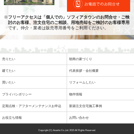
※
フリーアクセスは「個人での」ソフィアタウンのお問合せ・ご検
討のお客様、注文住宅のご相談、用地売却をご検討のお客様専用
です。仲介・業者は販売専用番号をご利用ください。
売りたい
朝商の家づくり
建てたい
代表挨拶・会社概要
買いたい
リフォームしたい
プライバシポリシー
物件情報
定期点検・アフターメンテナンスお申込
新築注文住宅施工事例
お役立ち情報
お問い合わせ
Copyright (C) Asasho Co.,Ltd. 2015
All Rights Reserved.