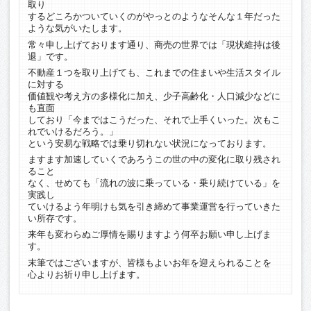
取り
するどころかついていくのがやっとのようなそんな１年だった
ような気がいたします。
常々申し上げております通り、商売の世界では「現状維持は後
退」です。
不動産１つを取り上げても、これまでの住まいや生活スタイル
に対する
価値観や考え方の多様化に加え、少子高齢化・人口減少などに
も直面
しており「今まではこうだった、それで上手くいった。次もこ
れでいけるだろう。」
という安易な戦略では乗り切れない状況になっております。
ますます加速していくであろうこの世の中の変化に取り残され
ること
なく、せめても「流れの波に乗っている・乗り続けている」を
実践し
ていけるよう年明けも気を引き締めて事業運営を行っていきた
い所存です。
来年も変わらぬご厚情を賜りますよう何卒お願い申し上げま
す。
末筆ではございますが、皆様もよいお年を迎えられることを
心よりお祈り申し上げます。