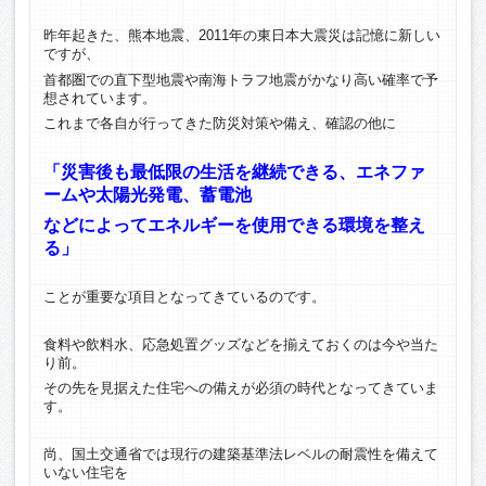
昨年起きた、熊本地震、2011年の東日本大震災は記憶に新しい
ですが、
首都圏での直下型地震や南海トラフ地震がかなり高い確率で予
想されています。
これまで各自が行ってきた防災対策や備え、確認の他に
「災害後も最低限の生活を継続できる、エネファ
ームや太陽光発電、蓄電池
などによってエネルギーを使用できる環境を整え
る」
ことが重要な項目となってきているのです。
食料や飲料水、応急処置グッズなどを揃えておくのは今や当た
り前。
その先を見据えた住宅への備えが必須の時代となってきていま
す。
尚、国土交通省では現行の建築基準法レベルの耐震性を備えて
いない住宅を