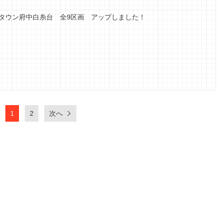
タウン府中白糸台 全9区画 アップしました！
1
2
次へ