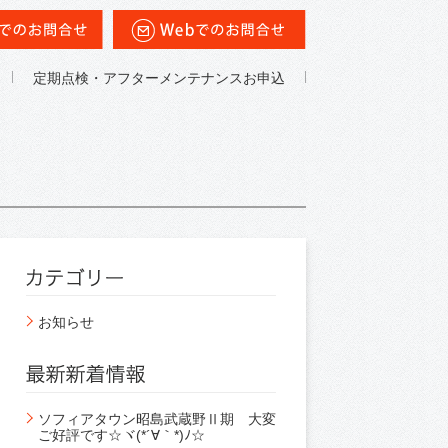
定期点検・アフターメンテナンスお申込
お知らせ
ソフィアタウン昭島武蔵野Ⅱ期 大変
ご好評です☆ヾ(*´∀｀*)ﾉ☆