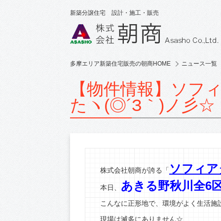
新築分譲住宅 設計・施工・販売
多摩エリア新築住宅販売の朝商HOME
ニュース一覧
【物件情報】ソフィ
たヽ(◎´З｀)ノ彡☆
ソフィア
株式会社朝商が誇る「
あきる野秋川全6
本日、
こんなに正形地で、環境がよく生活施
現場は滅多にありません☆