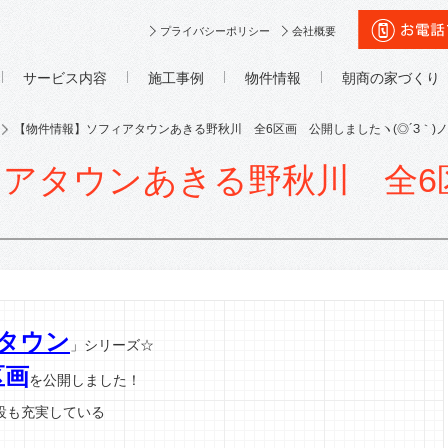
プライバシーポリシー
会社概要
サービス内容
施工事例
物件情報
朝商の家づくり
【物件情報】ソフィアタウンあきる野秋川 全6区画 公開しましたヽ(◎´З｀)
アタウンあきる野秋川 全6
タウン
」シリーズ☆
区画
を公開しました！
設も充実している