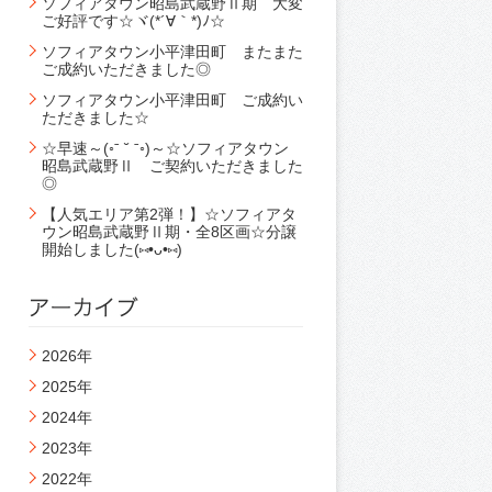
ソフィアタウン昭島武蔵野Ⅱ期 大変
ご好評です☆ヾ(*´∀｀*)ﾉ☆
ソフィアタウン小平津田町 またまた
ご成約いただきました◎
ソフィアタウン小平津田町 ご成約い
ただきました☆
☆早速～(◦ˉ ˘ ˉ◦)～☆ソフィアタウン
昭島武蔵野Ⅱ ご契約いただきました
◎
【人気エリア第2弾！】☆ソフィアタ
ウン昭島武蔵野Ⅱ期・全8区画☆分譲
開始しました(⑅•ᴗ•⑅)
2026年
2025年
2024年
2023年
2022年