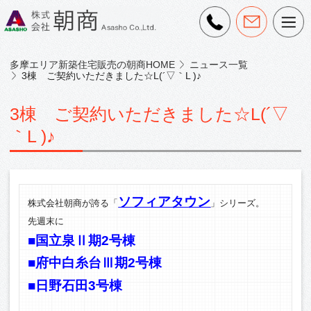
多摩エリア新築住宅販売の朝商HOME
ニュース一覧
3棟 ご契約いただきました☆L(´▽｀L )♪
3棟 ご契約いただきました☆L(´▽
｀L )♪
ソフィアタウン
株式会社朝商が誇る「
」シリーズ。
先週末に
■国立泉Ⅱ期2号棟
■府中白糸台Ⅲ期2号棟
■日野石田3号棟