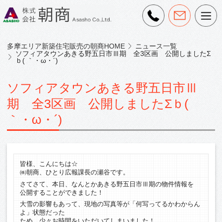
多摩エリア新築住宅販売の朝商HOME
ニュース一覧
ソフィアタウンあきる野五日市Ⅲ期 全3区画 公開しましたΣ
ｂ( ｀・ω・´)
ソフィアタウンあきる野五日市Ⅲ
期 全3区画 公開しましたΣｂ(
｀・ω・´)
皆様、こんにちは☆
㈱朝商、ひとり広報課長の瀬谷です。
さてさて、本日、なんとかあきる野五日市Ⅲ期の物件情報を
公開することができました！
大雪の影響もあって、現地の写真等が「何写ってるかわからん
よ」状態だった
ため、少々お時間をいただいてしまいました！