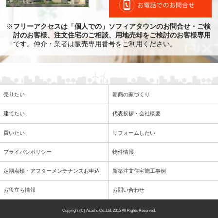
※
フリーアクセスは「個人での」ソフィアタウンのお問合せ・ご検
討のお客様、注文住宅のご相談、用地売却をご検討のお客様専用
です。仲介・業者は販売専用番号をご利用ください。
売りたい
朝商の家づくり
建てたい
代表挨拶・会社概要
買いたい
リフォームしたい
プライバシポリシー
物件情報
定期点検・アフターメンテナンスお申込
新築注文住宅施工事例
お役立ち情報
お問い合わせ
Copyright (C) Asasho Co.,Ltd. 2015
All Rights Reserved.