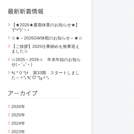
【★2026★夏期休業のお知らせ★】
◝(⁰▿⁰)◜～♪
☆★～2026GW休暇のお知らせ～★☆
【ご挨拶】2025仕事納めを無事迎え
ました☆
☆2025～2026☆ 年末年始のお知ら
せ(﹡ˆᴗˆ﹡)
٩( *˙0˙*)۶ 第33期 スタートしまし
た～✧*｡٩(ˊᗜˋ*)و✧*｡
2026年
2025年
2024年
2023年