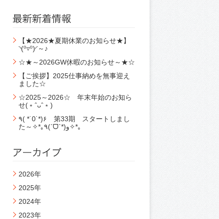
【★2026★夏期休業のお知らせ★】
◝(⁰▿⁰)◜～♪
☆★～2026GW休暇のお知らせ～★☆
【ご挨拶】2025仕事納めを無事迎え
ました☆
☆2025～2026☆ 年末年始のお知ら
せ(﹡ˆᴗˆ﹡)
٩( *˙0˙*)۶ 第33期 スタートしまし
た～✧*｡٩(ˊᗜˋ*)و✧*｡
2026年
2025年
2024年
2023年