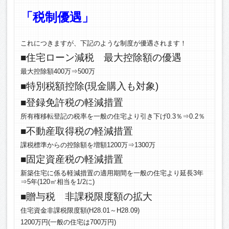
「税制優遇」
これにつきますが、下記のような制度が優遇されます！
■住宅ローン減税 最大控除額の優遇
最大控除額400万⇒500万
■特別税額控除(現金購入も対象)
■登録免許税の軽減措置
所有権移転登記の税率を一般の住宅より引き下げ0.3％⇒0.2％
■不動産取得税の軽減措置
課税標準からの控除額を増額1200万⇒1300万
■固定資産税の軽減措置
新築住宅に係る軽減措置の適用期間を一般の住宅より延長3年
⇒5年(120㎡相当を1/2に)
■贈与税 非課税限度額の拡大
住宅資金非課税限度額(H28.01～H28.09)
1200万円(一般の住宅は700万円)